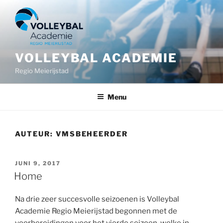
Ga
naar
de
inhoud
VOLLEYBAL ACADEMIE
Regio Meierijstad
Menu
AUTEUR:
VMSBEHEERDER
GEPLAATST
JUNI 9, 2017
OP
Home
Na drie zeer succesvolle seizoenen is Volleybal
Academie Regio Meierijstad begonnen met de
voorbereidingen voor het vierde seizoen, welke in